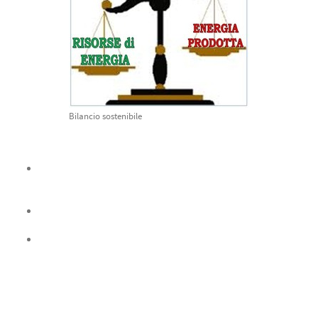
Bilancio sostenibile
Le fonti di energia rinnovabili più utilizzate sono:
SOLE: con l'energia solare si può produrre energia
elettrica (pannelli fotovoltaici) ed acqua calda sanitaria
(pannelli solari termici);
VENTO: con la forza del vento si può produrre energia
elettrica (pale eoliche grandi e piccole);
TERRA: sottoterra si trova un bel pò di calore che
l'impianto geotermico provvede a prelevare per poter
alimentare l'impianto di riscaldamento nell'edificio;
Ci sono anche altre fonti di energia che oggi sono ancora poco
conosciute: