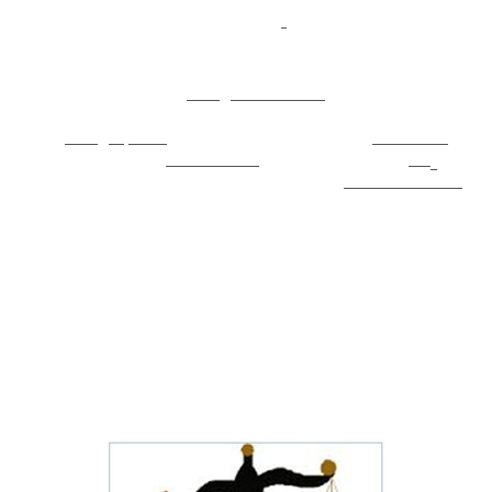
loro caratteristica intrinseca
si rigenerano almeno alla stessa
[1]
velocità con cui vengono consumate
o non sono "esauribili"
nella scala dei tempi "umani"
e, per estensione, il cui utilizzo
non pregiudica le risorse naturali per le generazioni future
.
Sono dunque forme di
energia alternative
alle tradizionali
fonti fossili e molte di esse hanno la peculiarità di essere
anche
energie pulite
ovvero di non immettere in
atmosfera
sostanze nocive e/o
climalteranti
quali ad esempio la
CO
.
2
Esse sono dunque alla base della cosiddetta
economia verde
.
Un esempio è la gestione economica della famiglia, composta
per esempio 4 persone.
I due genitori che lavorano e i due figli studiano, quindi
entrano 2 stipendi al mese.
Sull'altro piatto della bilancia dobbiamo mettere tutte le
spese: bollette, tasse, vitto, abbigliamento, ecc.
Il bilancio è positivo, è sostenibile, fino a quando le Entrate
superano le Spese (o Uscite).
Se invece accade il contrario la famiglia va in crisi.