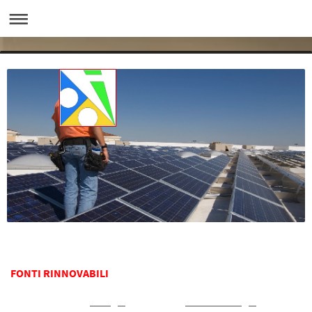
FONTI RINNOVABILI
Sono le forme di
energia
prodotte da
fonti di energia
che per