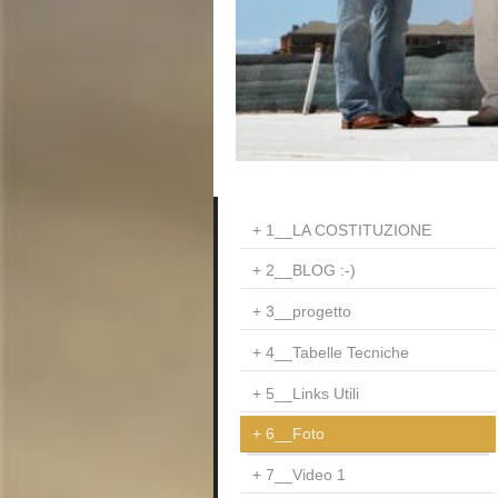
1__LA COSTITUZIONE
2__BLOG :-)
3__progetto
4__Tabelle Tecniche
5__Links Utili
6__Foto
7__Video 1